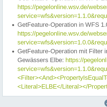
https://pegelonline.wsv.de/webser
service=wfs&version=1.1.0&req
GetFeature-Operation in WFS 1.
https://pegelonline.wsv.de/webser
service=wfs&version=1.0.0&req
GetFeature-Operation mit Filter 
Gewässers Elbe:
https://pegelon
service=wfs&version=1.1.0&req
<Filter><And><PropertyIsEqua
<Literal>ELBE</Literal></Proper