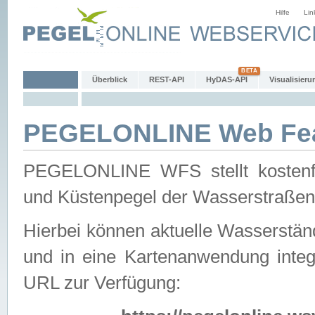
Hilfe
Lin
Überblick
REST-API
HyDAS-API
Visualisieru
PEGELONLINE Web Feat
PEGELONLINE WFS stellt kostenfr
und Küstenpegel der Wasserstraßen
Hierbei können aktuelle Wasserstän
und in eine Kartenanwendung integ
URL zur Verfügung: