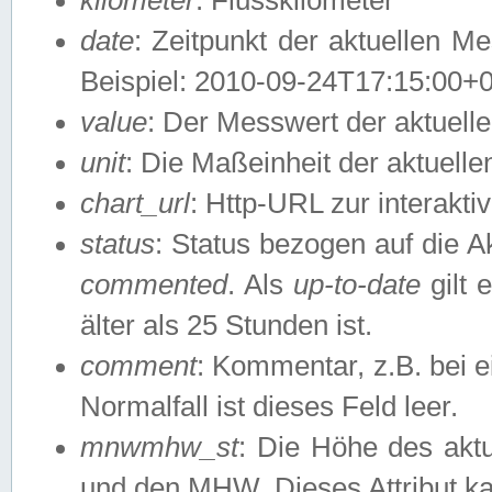
date
: Zeitpunkt der aktuellen M
Beispiel: 2010-09-24T17:15:00+
value
: Der Messwert der aktuel
unit
: Die Maßeinheit der aktuell
chart_url
: Http-URL zur interakti
status
: Status bezogen auf die A
commented
. Als
up-to-date
gilt 
älter als 25 Stunden ist.
comment
: Kommentar, z.B. bei 
Normalfall ist dieses Feld leer.
mnwmhw_st
: Die Höhe des ak
und den MHW. Dieses Attribut k