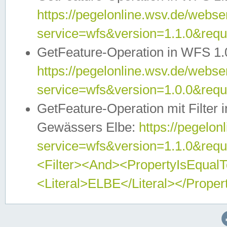
https://pegelonline.wsv.de/webser
service=wfs&version=1.1.0&req
GetFeature-Operation in WFS 1.
https://pegelonline.wsv.de/webser
service=wfs&version=1.0.0&req
GetFeature-Operation mit Filter 
Gewässers Elbe:
https://pegelon
service=wfs&version=1.1.0&req
<Filter><And><PropertyIsEqua
<Literal>ELBE</Literal></Proper