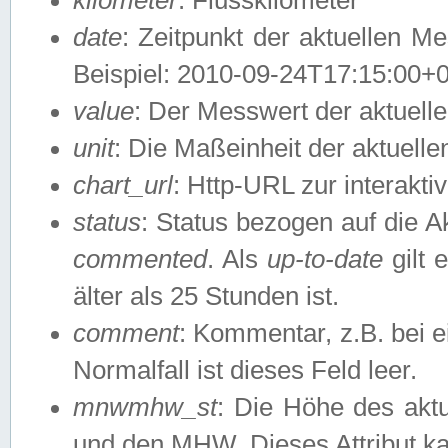
date
: Zeitpunkt der aktuellen M
Beispiel: 2010-09-24T17:15:00+
value
: Der Messwert der aktuel
unit
: Die Maßeinheit der aktuell
chart_url
: Http-URL zur interakti
status
: Status bezogen auf die A
commented
. Als
up-to-date
gilt 
älter als 25 Stunden ist.
comment
: Kommentar, z.B. bei 
Normalfall ist dieses Feld leer.
mnwmhw_st
: Die Höhe des ak
und den MHW. Dieses Attribut k