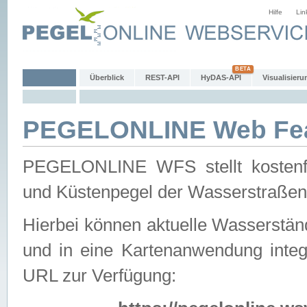
Hilfe
Lin
Überblick
REST-API
HyDAS-API
Visualisieru
PEGELONLINE Web Feat
PEGELONLINE WFS stellt kostenfr
und Küstenpegel der Wasserstraßen
Hierbei können aktuelle Wasserstän
und in eine Kartenanwendung integ
URL zur Verfügung: