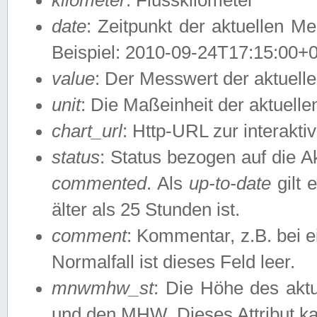
date
: Zeitpunkt der aktuellen M
Beispiel: 2010-09-24T17:15:00+
value
: Der Messwert der aktuel
unit
: Die Maßeinheit der aktuell
chart_url
: Http-URL zur interakti
status
: Status bezogen auf die A
commented
. Als
up-to-date
gilt 
älter als 25 Stunden ist.
comment
: Kommentar, z.B. bei 
Normalfall ist dieses Feld leer.
mnwmhw_st
: Die Höhe des ak
und den MHW. Dieses Attribut k