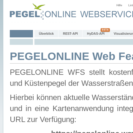
Hilfe
Lin
Überblick
REST-API
HyDAS-API
Visualisieru
PEGELONLINE Web Feat
PEGELONLINE WFS stellt kostenfr
und Küstenpegel der Wasserstraßen
Hierbei können aktuelle Wasserstän
und in eine Kartenanwendung integ
URL zur Verfügung: