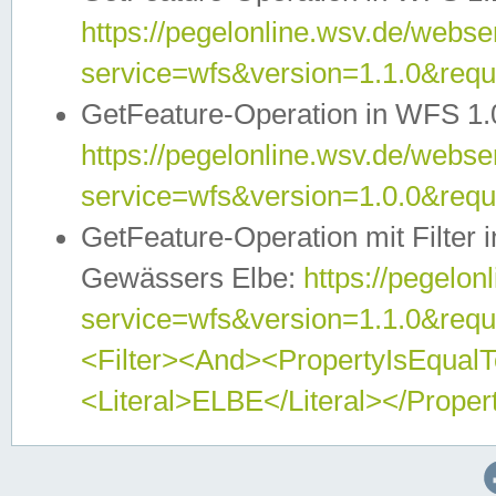
https://pegelonline.wsv.de/webser
service=wfs&version=1.1.0&req
GetFeature-Operation in WFS 1.
https://pegelonline.wsv.de/webser
service=wfs&version=1.0.0&req
GetFeature-Operation mit Filter 
Gewässers Elbe:
https://pegelon
service=wfs&version=1.1.0&req
<Filter><And><PropertyIsEqua
<Literal>ELBE</Literal></Proper