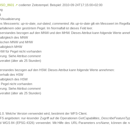
ISO_8601
↗
codierter Zeitstempel. Beispiel: 2010-09-24T17:15:00+02:00
ng
g
eVisualisierung
 des Messwerts:
up-to-date
,
out-dated
,
commented
. Als
up-to-date
gilt ein Messwert im Regelfal
fallenem oder gestörtem Pegel. Im Normalfall ist dieses Feld leer.
sserstandes bezogen auf den MNW und den MHW. Dieses Attribut kann folgende Werte ann
halb/gleich des MNW
 zwischen MNW und MHW
halb/gleich MHW
W für Pegel nicht vorhanden
örung. Siehe Attribut
comment
eraltet (älter als 25 Stunden)
serstandes bezogen auf den HSW. Dieses Attribut kann folgende Werte annehmen:
nterhalb des HSW
halb/gleich des HSW
 Pegel nicht vorhanden
örung. Siehe Attribut
comment
eraltet (älter als 25 Stunden)
.1.0. Welche Version verwendet wird, bestimmt der WFS-Client.
S angeboten: nur-lesender Zugriff auf die Operationen
GetCapabilities
,
DescribeFeatureTy
ird WGS 84 (EPSG:4326) verwendet. Mit Hilfe des URL-Parameters
srsName
, können die 