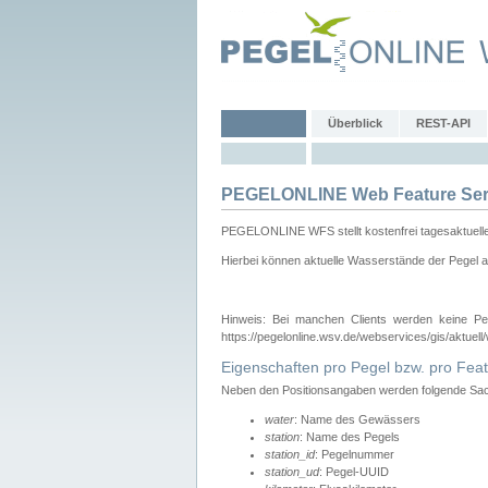
Überblick
REST-API
PEGELONLINE Web Feature Ser
PEGELONLINE WFS stellt kostenfrei tagesaktuell
Hierbei können aktuelle Wasserstände der Pegel a
Hinweis: Bei manchen Clients werden keine Pe
https://pegelonline.wsv.de/webservices/gis/aktuell
Eigenschaften pro Pegel bzw. pro Feat
Neben den Positionsangaben werden folgende Sach
water
: Name des Gewässers
station
: Name des Pegels
station_id
: Pegelnummer
station_ud
: Pegel-UUID