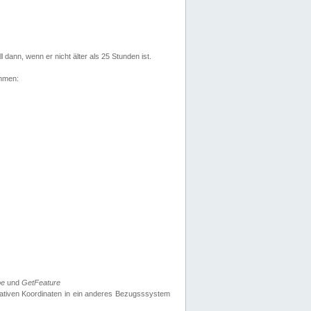
l dann, wenn er nicht älter als 25 Stunden ist.
ehmen:
pe
und
GetFeature
nativen Koordinaten in ein anderes Bezugsssystem