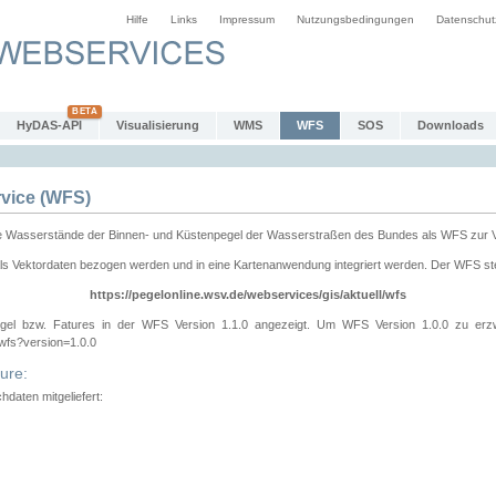
Hilfe
Links
Impressum
Nutzungsbedingungen
Datenschut
HyDAS-API
Visualisierung
WMS
WFS
SOS
Downloads
vice (WFS)
e Wasserstände der Binnen- und Küstenpegel der Wasserstraßen des Bundes als WFS zur 
ls Vektordaten bezogen werden und in eine Kartenanwendung integriert werden. Der WFS ste
https://pegelonline.wsv.de/webservices/gis/aktuell/wfs
gel bzw. Fatures in der WFS Version 1.1.0 angezeigt. Um WFS Version 1.0.0 zu erz
/wfs?version=1.0.0
ure:
daten mitgeliefert: