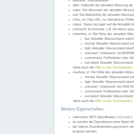
kilometer
: Flusskilometer
date
: Zeitpunkt der aktuellen Messung als
value
: Der Messwert der aktuellen Messu
unit
: Die Maßeinheit der aktuellen Messun
chart_url
: Http-URL zur interaktiven Onlin
status
: Status bezogen auf die Aktualität
comment
: Kommentar, z.B. bei einem ausge
mnwmhw_st
: Die Höhe des aktuellen Wa
low
: Aktueller Wasserstand unter
normal
: Aktueller Wasserstand
high
: Aktueller Wasserstand ober
unknown
: Unbekannt, da MHW/MN
commented
: Fehlfunktion oder St
out-dated
: Aktueller Wasserstand v
Siehe auch die
Hilfe zu den Grenzwerten
.
nswhsw_st
: Die Höhe des aktuellen Was
normal
: Aktueller Wasserstand u
high
: Aktueller Wasserstand ober
unknown
: Unbekannt, da HSW für
commented
: Fehlfunktion oder St
out-dated
: Aktueller Wasserstand v
Siehe auch die
Hilfe zu den Grenzwerten
.
Weitere Eigenschaften:
unterstützt WFS Spezifikation 1.0.0 und 1
es werden die Operationen eines Basic-WF
als natives Koordinatenbezugssystem w
projiziert werden.