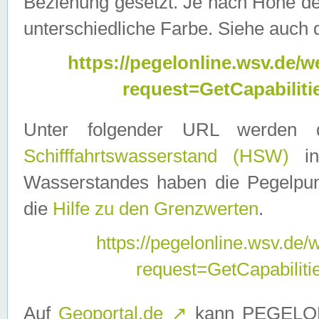
Beziehung gesetzt. Je nach Höhe d
unterschiedliche Farbe. Siehe auch 
https://pegelonline.wsv.de
request=GetCapabilit
Unter folgender URL werden
Schifffahrtswasserstand (HSW)
in
Wasserstandes haben die Pegelpunk
die
Hilfe zu den Grenzwerten
.
https://pegelonline.wsv.de
request=GetCapabilit
Auf
Geoportal.de
↗
kann PEGELON