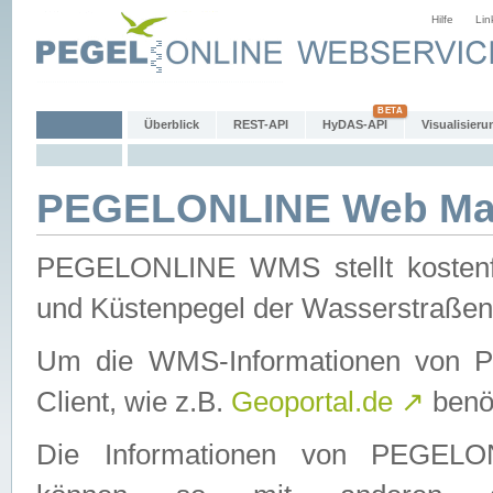
Hilfe
Lin
Überblick
REST-API
HyDAS-API
Visualisieru
PEGELONLINE Web Map
PEGELONLINE WMS stellt kostenfr
und Küstenpegel der Wasserstraßen
Um die WMS-Informationen von 
Client, wie z.B.
Geoportal.de
↗
benöt
Die Informationen von PEGE