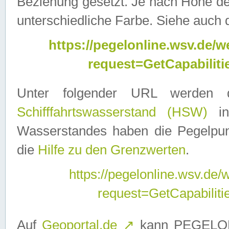
Beziehung gesetzt. Je nach Höhe d
unterschiedliche Farbe. Siehe auch 
https://pegelonline.wsv.de
request=GetCapabilit
Unter folgender URL werden
Schifffahrtswasserstand (HSW)
in
Wasserstandes haben die Pegelpunk
die
Hilfe zu den Grenzwerten
.
https://pegelonline.wsv.de
request=GetCapabilit
Auf
Geoportal.de
↗
kann PEGELON