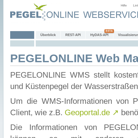
Hilfe
Lin
Überblick
REST-API
HyDAS-API
Visualisieru
PEGELONLINE Web Map
PEGELONLINE WMS stellt kostenfr
und Küstenpegel der Wasserstraßen
Um die WMS-Informationen von 
Client, wie z.B.
Geoportal.de
↗
benöt
Die Informationen von PEGE