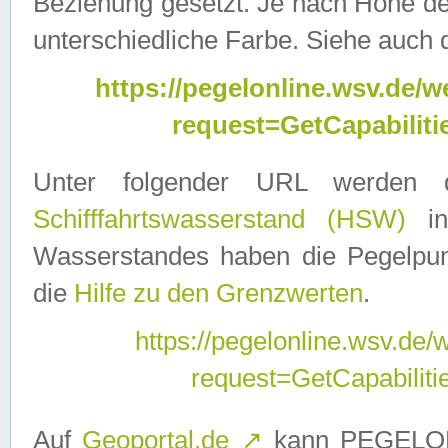
Beziehung gesetzt. Je nach Höhe d
unterschiedliche Farbe. Siehe auch 
https://pegelonline.wsv.de
request=GetCapabilit
Unter folgender URL werden
Schifffahrtswasserstand (HSW)
in
Wasserstandes haben die Pegelpunk
die
Hilfe zu den Grenzwerten
.
https://pegelonline.wsv.de
request=GetCapabilit
Auf
Geoportal.de
↗
kann PEGELON