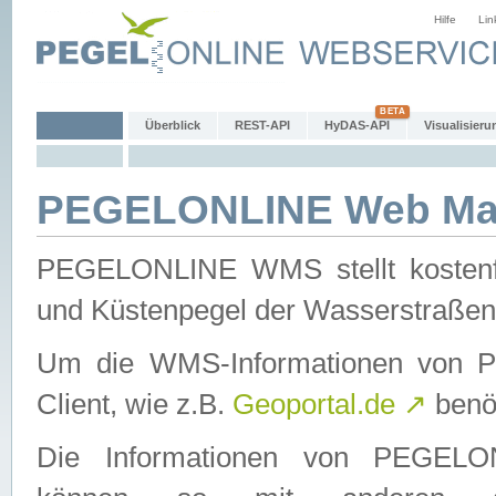
Hilfe
Lin
Überblick
REST-API
HyDAS-API
Visualisieru
PEGELONLINE Web Map
PEGELONLINE WMS stellt kostenfr
und Küstenpegel der Wasserstraßen
Um die WMS-Informationen von 
Client, wie z.B.
Geoportal.de
↗
benöt
Die Informationen von PEGE