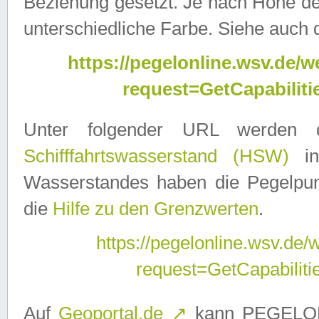
Beziehung gesetzt. Je nach Höhe d
unterschiedliche Farbe. Siehe auch 
https://pegelonline.wsv.de
request=GetCapabilit
Unter folgender URL werden
Schifffahrtswasserstand (HSW)
in
Wasserstandes haben die Pegelpunk
die
Hilfe zu den Grenzwerten
.
https://pegelonline.wsv.de
request=GetCapabilit
Auf
Geoportal.de
↗
kann PEGELON