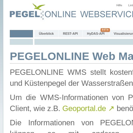
Hilfe
Lin
Überblick
REST-API
HyDAS-API
Visualisieru
PEGELONLINE Web Map
PEGELONLINE WMS stellt kostenfr
und Küstenpegel der Wasserstraßen
Um die WMS-Informationen von 
Client, wie z.B.
Geoportal.de
↗
benöt
Die Informationen von PEGE