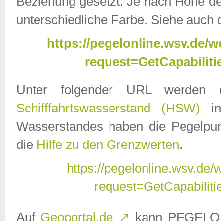
Beziehung gesetzt. Je nach Höhe d
unterschiedliche Farbe. Siehe auch 
https://pegelonline.wsv.de
request=GetCapabilit
Unter folgender URL werden
Schifffahrtswasserstand (HSW)
in
Wasserstandes haben die Pegelpunk
die
Hilfe zu den Grenzwerten
.
https://pegelonline.wsv.de
request=GetCapabilit
Auf
Geoportal.de
↗
kann PEGELON