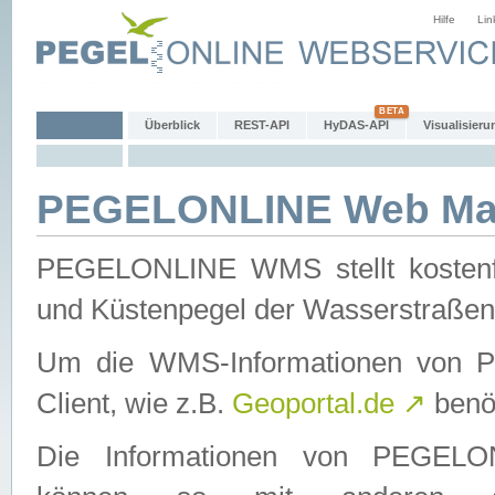
Hilfe
Lin
Überblick
REST-API
HyDAS-API
Visualisieru
PEGELONLINE Web Map
PEGELONLINE WMS stellt kostenfr
und Küstenpegel der Wasserstraßen
Um die WMS-Informationen von 
Client, wie z.B.
Geoportal.de
↗
benöt
Die Informationen von PEGE