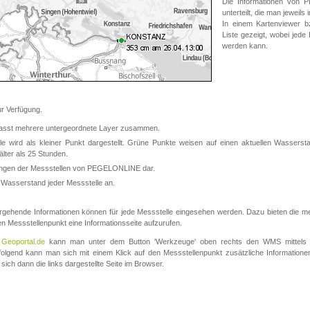
Die Informationen von
unterteilt, die man jeweil
In einem Kartenviewer b
Liste gezeigt, wobei jede
werden kann.
 Verfügung.
asst mehrere untergeordnete Layer zusammen.
 wird als kleiner Punkt dargestellt. Grüne Punkte weisen auf einen aktuellen Wasserstan
lter als 25 Stunden.
nungen der Messstellen von PEGELONLINE dar.
 Wasserstand jeder Messstelle an.
rgehende Informationen können für jede Messstelle eingesehen werden. Dazu bieten die meis
en Messstellenpunkt eine Informationsseite aufzurufen.
m
Geoportal.de
kann man unter dem Button 'Werkzeuge' oben rechts den WMS mittels
olgend kann man sich mit einem Klick auf den Messstellenpunkt zusätzliche Informatio
 sich dann die links dargestellte Seite im Browser.