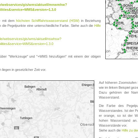
.de/webservices/gis/wms/aktuell/mnwmhw?
lities&service=WMS&version=1.3.0
te mit dem
höchsten Schifffahrtswasserstand (HSW)
in Beziehung
die Pegelpunkte eine unterschiedliche Farbe. Siehe auch die
Hilfe
v.de/webservices/gis/wms/aktuell/nswhsw?
ilities&service=WMS&version=1.3.0
r "Werkzeuge" und "+WMS hinzufügen" mit einem der obigen
liegen in gesetzlicher Zeit vor.
Auf höheren Zoomstufen k
wie im linken Beispiel gez
Dazu gehören der Name
Wasserstand.
Die Farbe des Pegelpu
Wasserstandes. Ist der Peg
er orange, so ist der Wa
hohen Wasserstand an. 
Wasserstände vor.
Siehe auch die
Hilfe zu d