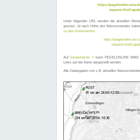
https://pegelonline.wsv
request=GetCapabi
Unter folgender URL werden die aktuellen Wer
gesetzt. Je nach Höhe des Wasserstandes haben 
zu den Grenzwerten
.
https://pegelonline.ws
request=GetCapab
Auf
Geoportal.de
↗
kann PEGELONLINE WMS übe
Links auf der Karte dargestellt werden.
Alle Zeitangaben von z.B. aktuellen Wasserständen 