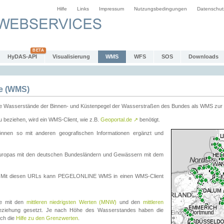
Hilfe
Links
Impressum
Nutzungsbedingungen
Datenschut
HyDAS-API
Visualisierung
WMS
WFS
SOS
Downloads
e (WMS)
e Wasserstände der Binnen- und Küstenpegel der Wasserstraßen des Bundes als WMS zur 
eziehen, wird ein WMS-Client, wie z.B.
Geoportal.de
↗
benötigt.
en so mit anderen geografischen Informationen ergänzt und
eleuropas mit den deutschen Bundesländern und Gewässern mit dem
. Mit diesen URLs kann PEGELONLINE WMS in einen WMS-Client
te mit den
mittleren niedrigsten Werten (MNW)
und den
mittleren
eziehung gesetzt. Je nach Höhe des Wasserstandes haben die
uch die
Hilfe zu den Grenzwerten
.