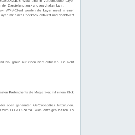
 PEGELONLINE WMS sind in verschiedene Layer
s in der Darstellung aus- und anschalten kann.
zw. WMS-Client werden die Layer meist in einer
 Layer mit einer Checkbox aktiviert und deaktiviert
d hin, graue auf einen nicht aktuellen. Ein nicht
ten Kartenclients die Möglichkeit mit einem Klick
 der oben genannten
GetCapabilities
hinzufügen.
nen zum
PEGELONLINE WMS
anzeigen lassen. Es