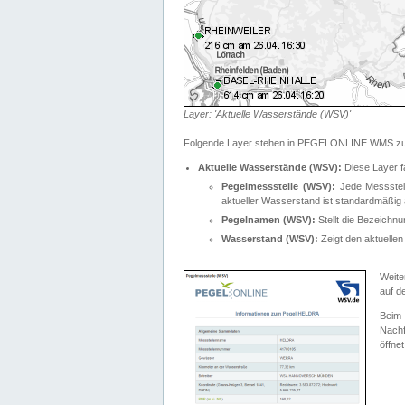
Layer: 'Aktuelle Wasserstände (WSV)'
Folgende Layer stehen in PEGELONLINE WMS zur
Aktuelle Wasserstände (WSV):
Diese Layer f
Pegelmessstelle (WSV):
Jede Messstelle
aktueller Wasserstand ist standardmäßig ä
Pegelnamen (WSV):
Stellt die Bezeich
Wasserstand (WSV):
Zeigt den aktuellen
Weite
auf d
Bei
Nachf
öffnet