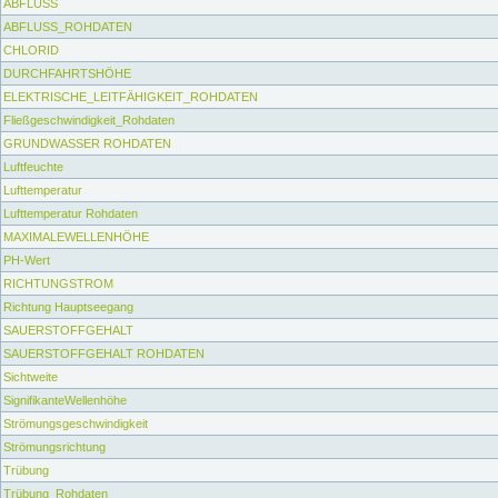
ABFLUSS
ABFLUSS_ROHDATEN
CHLORID
DURCHFAHRTSHÖHE
ELEKTRISCHE_LEITFÄHIGKEIT_ROHDATEN
Fließgeschwindigkeit_Rohdaten
GRUNDWASSER ROHDATEN
Luftfeuchte
Lufttemperatur
Lufttemperatur Rohdaten
MAXIMALEWELLENHÖHE
PH-Wert
RICHTUNGSTROM
Richtung Hauptseegang
SAUERSTOFFGEHALT
SAUERSTOFFGEHALT ROHDATEN
Sichtweite
SignifikanteWellenhöhe
Strömungsgeschwindigkeit
Strömungsrichtung
Trübung
Trübung_Rohdaten