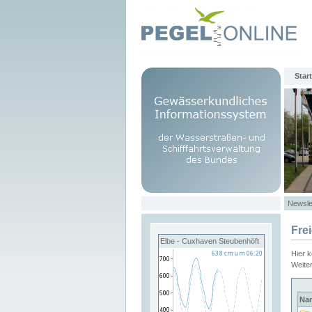
Start
Newsle
Fre
Elbe - Cuxhaven Steubenhöft
Hier 
Weite
Na