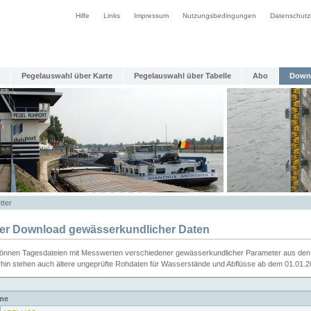
Hilfe
Links
Impressum
Nutzungsbedingungen
Datenschutz
Pegelauswahl über Karte
Pegelauswahl über Tabelle
Abo
Down
tter
ier Download gewässerkundlicher Daten
können Tagesdateien mit Messwerten verschiedener gewässerkundlicher Parameter aus den 
rhin stehen auch ältere ungeprüfte Rohdaten für Wasserstände und Abflüsse ab dem 01.01.
me