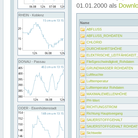
01.01.2000 als
Downl
RHEIN - Koblenz
Name
ABFLUSS
ABFLUSS_ROHDATEN
CHLORID
DURCHFAHRTSHÖHE
ELEKTRISCHE_LEITFÄHIGKEI
Fließgeschwindigkeit_Rohdaten
DONAU - Passau
GRUNDWASSER ROHDATEN
Luftfeuchte
Lufttemperatur
Lufttemperatur Rohdaten
MAXIMALEWELLENHÖHE
PH-Wert
RICHTUNGSTROM
ODER - Eisenhüttenstadt
Richtung Hauptseegang
SAUERSTOFFGEHALT
SAUERSTOFFGEHALT ROHDAT
Sichtweite