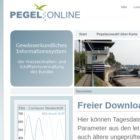
Hilfe
Link
Start
Pegelauswahl über Karte
Newsletter
Freier Downlo
Elbe - Cuxhaven Steubenhöft
Hier können Tagesdat
Parameter aus den let
auch ältere ungeprüf