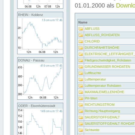
01.01.2000 als
Downl
RHEIN - Koblenz
Name
ABFLUSS
ABFLUSS_ROHDATEN
CHLORID
DURCHFAHRTSHÖHE
ELEKTRISCHE_LEITFÄHIGKEI
Fließgeschwindigkeit_Rohdaten
DONAU - Passau
GRUNDWASSER ROHDATEN
Luftfeuchte
Lufttemperatur
Lufttemperatur Rohdaten
MAXIMALEWELLENHÖHE
PH-Wert
RICHTUNGSTROM
ODER - Eisenhüttenstadt
Richtung Hauptseegang
SAUERSTOFFGEHALT
SAUERSTOFFGEHALT ROHDAT
Sichtweite