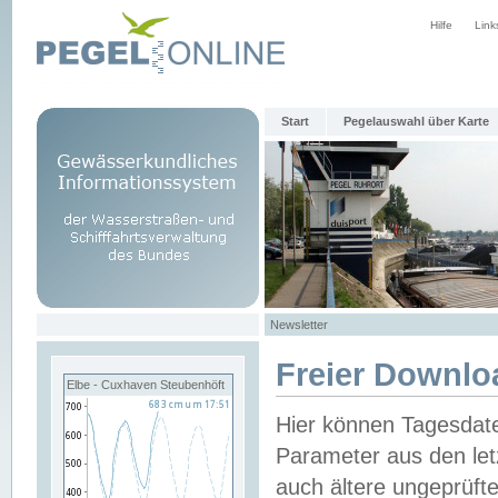
Hilfe
Link
Start
Pegelauswahl über Karte
Newsletter
Freier Downlo
Elbe - Cuxhaven Steubenhöft
Hier können Tagesdat
Parameter aus den let
auch ältere ungeprüf