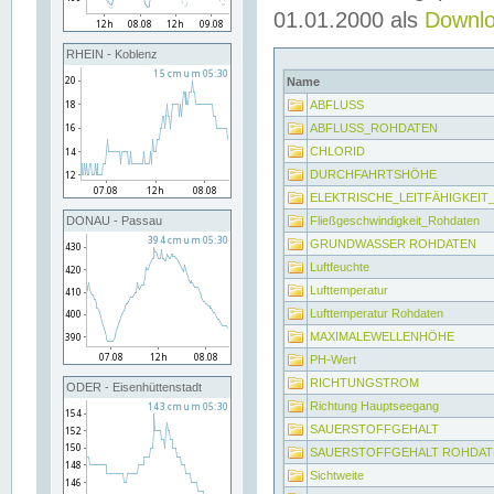
01.01.2000 als
Downl
RHEIN - Koblenz
Name
ABFLUSS
ABFLUSS_ROHDATEN
CHLORID
DURCHFAHRTSHÖHE
ELEKTRISCHE_LEITFÄHIGKEI
Fließgeschwindigkeit_Rohdaten
DONAU - Passau
GRUNDWASSER ROHDATEN
Luftfeuchte
Lufttemperatur
Lufttemperatur Rohdaten
MAXIMALEWELLENHÖHE
PH-Wert
RICHTUNGSTROM
ODER - Eisenhüttenstadt
Richtung Hauptseegang
SAUERSTOFFGEHALT
SAUERSTOFFGEHALT ROHDAT
Sichtweite