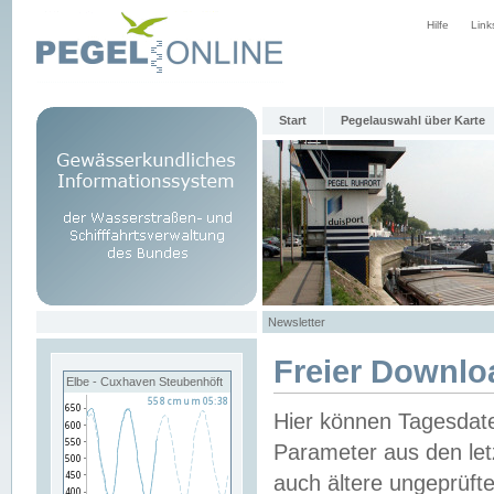
Hilfe
Link
Start
Pegelauswahl über Karte
Newsletter
Freier Downlo
Elbe - Cuxhaven Steubenhöft
Hier können Tagesdat
Parameter aus den let
auch ältere ungeprüf