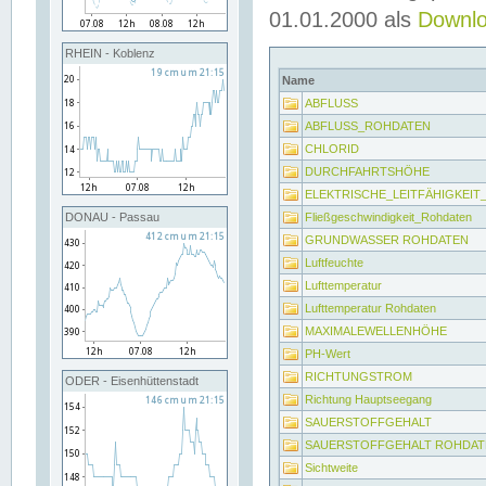
01.01.2000 als
Downl
RHEIN - Koblenz
Name
ABFLUSS
ABFLUSS_ROHDATEN
CHLORID
DURCHFAHRTSHÖHE
ELEKTRISCHE_LEITFÄHIGKEI
Fließgeschwindigkeit_Rohdaten
DONAU - Passau
GRUNDWASSER ROHDATEN
Luftfeuchte
Lufttemperatur
Lufttemperatur Rohdaten
MAXIMALEWELLENHÖHE
PH-Wert
RICHTUNGSTROM
ODER - Eisenhüttenstadt
Richtung Hauptseegang
SAUERSTOFFGEHALT
SAUERSTOFFGEHALT ROHDAT
Sichtweite