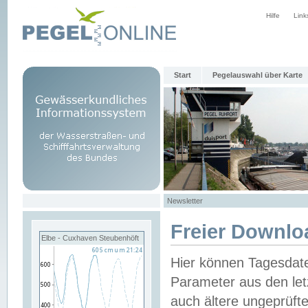
Hilfe
Link
Start
Pegelauswahl über Karte
Newsletter
Freier Downlo
Elbe - Cuxhaven Steubenhöft
Hier können Tagesdat
Parameter aus den let
auch ältere ungeprüf