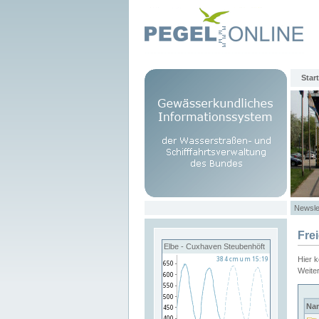
Start
Newsle
Fre
Elbe - Cuxhaven Steubenhöft
Hier 
Weite
Na