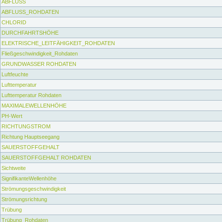
ABFLUSS
ABFLUSS_ROHDATEN
CHLORID
DURCHFAHRTSHÖHE
ELEKTRISCHE_LEITFÄHIGKEIT_ROHDATEN
Fließgeschwindigkeit_Rohdaten
GRUNDWASSER ROHDATEN
Luftfeuchte
Lufttemperatur
Lufttemperatur Rohdaten
MAXIMALEWELLENHÖHE
PH-Wert
RICHTUNGSTROM
Richtung Hauptseegang
SAUERSTOFFGEHALT
SAUERSTOFFGEHALT ROHDATEN
Sichtweite
SignifikanteWellenhöhe
Strömungsgeschwindigkeit
Strömungsrichtung
Trübung
Trübung_Rohdaten