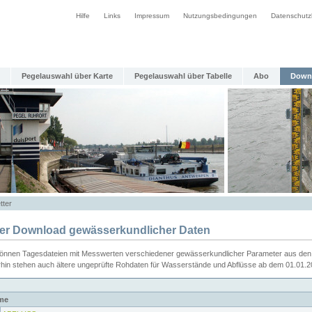
Hilfe
Links
Impressum
Nutzungsbedingungen
Datenschutz
Pegelauswahl über Karte
Pegelauswahl über Tabelle
Abo
Down
tter
ier Download gewässerkundlicher Daten
können Tagesdateien mit Messwerten verschiedener gewässerkundlicher Parameter aus den 
rhin stehen auch ältere ungeprüfte Rohdaten für Wasserstände und Abflüsse ab dem 01.01.
me