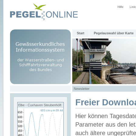
Hilfe
Link
Start
Pegelauswahl über Karte
Newsletter
Freier Downlo
Elbe - Cuxhaven Steubenhöft
Hier können Tagesdat
Parameter aus den let
auch ältere ungeprüf