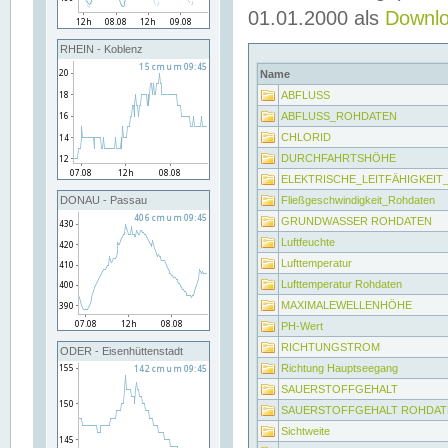
01.01.2000 als
Downl
RHEIN - Koblenz
Name
ABFLUSS
ABFLUSS_ROHDATEN
CHLORID
DURCHFAHRTSHÖHE
ELEKTRISCHE_LEITFÄHIGKEI
Fließgeschwindigkeit_Rohdaten
DONAU - Passau
GRUNDWASSER ROHDATEN
Luftfeuchte
Lufttemperatur
Lufttemperatur Rohdaten
MAXIMALEWELLENHÖHE
PH-Wert
RICHTUNGSTROM
ODER - Eisenhüttenstadt
Richtung Hauptseegang
SAUERSTOFFGEHALT
SAUERSTOFFGEHALT ROHDAT
Sichtweite