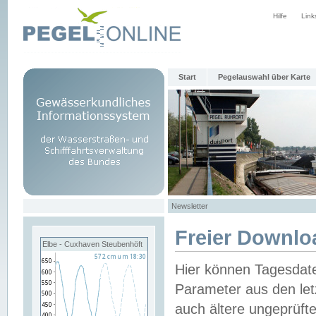
Hilfe
Link
Start
Pegelauswahl über Karte
Newsletter
Freier Downlo
Elbe - Cuxhaven Steubenhöft
Hier können Tagesdat
Parameter aus den let
auch ältere ungeprüf