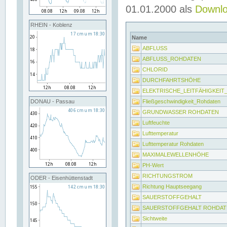
01.01.2000 als
Downl
RHEIN - Koblenz
Name
ABFLUSS
ABFLUSS_ROHDATEN
CHLORID
DURCHFAHRTSHÖHE
ELEKTRISCHE_LEITFÄHIGKEI
Fließgeschwindigkeit_Rohdaten
DONAU - Passau
GRUNDWASSER ROHDATEN
Luftfeuchte
Lufttemperatur
Lufttemperatur Rohdaten
MAXIMALEWELLENHÖHE
PH-Wert
RICHTUNGSTROM
ODER - Eisenhüttenstadt
Richtung Hauptseegang
SAUERSTOFFGEHALT
SAUERSTOFFGEHALT ROHDAT
Sichtweite