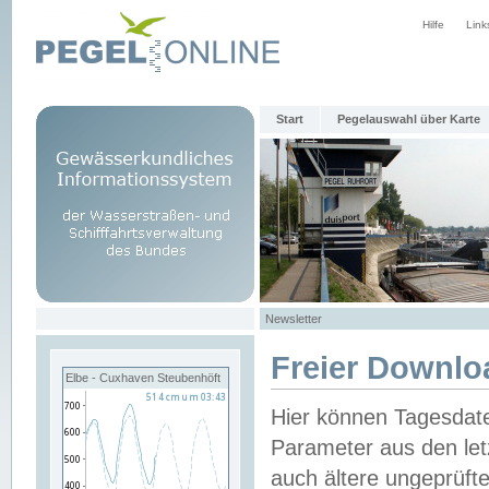
Hilfe
Link
Start
Pegelauswahl über Karte
Newsletter
Freier Downlo
Elbe - Cuxhaven Steubenhöft
Hier können Tagesdat
Parameter aus den let
auch ältere ungeprüf