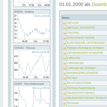
01.01.2000 als
Downl
RHEIN - Koblenz
Name
ABFLUSS
ABFLUSS_ROHDATEN
CHLORID
DURCHFAHRTSHÖHE
ELEKTRISCHE_LEITFÄHIGKEI
Fließgeschwindigkeit_Rohdaten
DONAU - Passau
GRUNDWASSER ROHDATEN
Luftfeuchte
Lufttemperatur
Lufttemperatur Rohdaten
MAXIMALEWELLENHÖHE
PH-Wert
RICHTUNGSTROM
ODER - Eisenhüttenstadt
Richtung Hauptseegang
SAUERSTOFFGEHALT
SAUERSTOFFGEHALT ROHDAT
Sichtweite