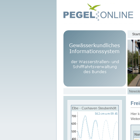
Start
Newsle
Fre
Elbe - Cuxhaven Steubenhöft
Hier 
Weite
Na