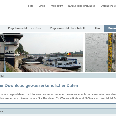
Hilfe
Links
Impressum
Nutzungsbedingungen
Datenschutz
Pegelauswahl über Karte
Pegelauswahl über Tabelle
Abo
Down
tter
ier Download gewässerkundlicher Daten
können Tagesdateien mit Messwerten verschiedener gewässerkundlicher Parameter aus den 
rhin stehen auch ältere ungeprüfte Rohdaten für Wasserstände und Abflüsse ab dem 01.01.
me