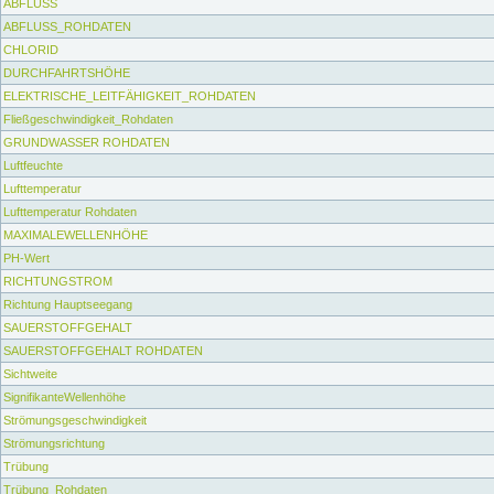
ABFLUSS
ABFLUSS_ROHDATEN
CHLORID
DURCHFAHRTSHÖHE
ELEKTRISCHE_LEITFÄHIGKEIT_ROHDATEN
Fließgeschwindigkeit_Rohdaten
GRUNDWASSER ROHDATEN
Luftfeuchte
Lufttemperatur
Lufttemperatur Rohdaten
MAXIMALEWELLENHÖHE
PH-Wert
RICHTUNGSTROM
Richtung Hauptseegang
SAUERSTOFFGEHALT
SAUERSTOFFGEHALT ROHDATEN
Sichtweite
SignifikanteWellenhöhe
Strömungsgeschwindigkeit
Strömungsrichtung
Trübung
Trübung_Rohdaten