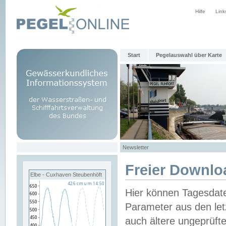
Hilfe
Link
Start
Pegelauswahl über Karte
Newsletter
Freier Downlo
Elbe - Cuxhaven Steubenhöft
Hier können Tagesdat
Parameter aus den let
auch ältere ungeprüf