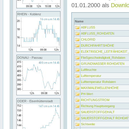
01.01.2000 als
Downl
RHEIN - Koblenz
Name
ABFLUSS
ABFLUSS_ROHDATEN
CHLORID
DURCHFAHRTSHÖHE
ELEKTRISCHE_LEITFÄHIGKEI
Fließgeschwindigkeit_Rohdaten
DONAU - Passau
GRUNDWASSER ROHDATEN
Luftfeuchte
Lufttemperatur
Lufttemperatur Rohdaten
MAXIMALEWELLENHÖHE
PH-Wert
RICHTUNGSTROM
ODER - Eisenhüttenstadt
Richtung Hauptseegang
SAUERSTOFFGEHALT
SAUERSTOFFGEHALT ROHDAT
Sichtweite