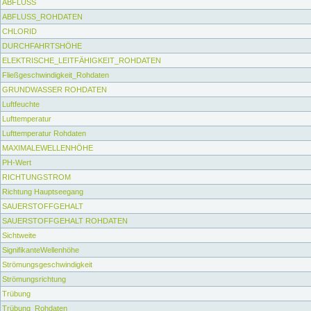
ABFLUSS
ABFLUSS_ROHDATEN
CHLORID
DURCHFAHRTSHÖHE
ELEKTRISCHE_LEITFÄHIGKEIT_ROHDATEN
Fließgeschwindigkeit_Rohdaten
GRUNDWASSER ROHDATEN
Luftfeuchte
Lufttemperatur
Lufttemperatur Rohdaten
MAXIMALEWELLENHÖHE
PH-Wert
RICHTUNGSTROM
Richtung Hauptseegang
SAUERSTOFFGEHALT
SAUERSTOFFGEHALT ROHDATEN
Sichtweite
SignifikanteWellenhöhe
Strömungsgeschwindigkeit
Strömungsrichtung
Trübung
Trübung_Rohdaten