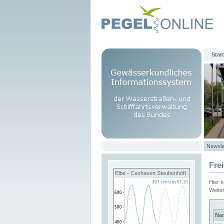
Start
Newsle
Fre
Elbe - Cuxhaven Steubenhöft
Hier 
Weite
Na