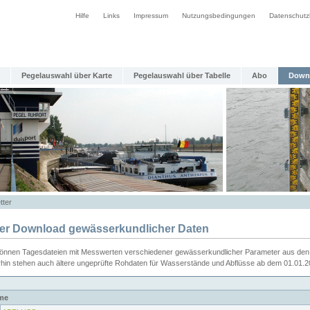
Hilfe
Links
Impressum
Nutzungsbedingungen
Datenschutz
Pegelauswahl über Karte
Pegelauswahl über Tabelle
Abo
Down
tter
ier Download gewässerkundlicher Daten
können Tagesdateien mit Messwerten verschiedener gewässerkundlicher Parameter aus den 
rhin stehen auch ältere ungeprüfte Rohdaten für Wasserstände und Abflüsse ab dem 01.01.
me