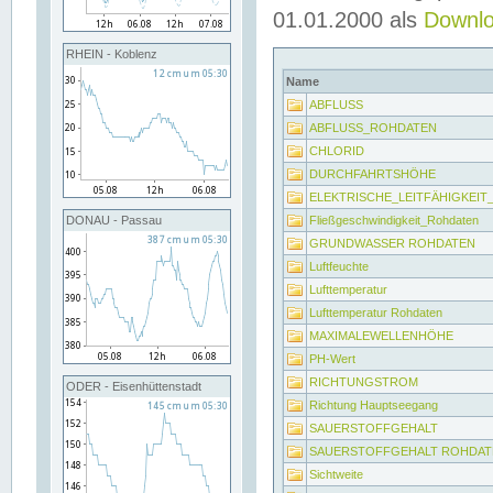
01.01.2000 als
Downl
RHEIN - Koblenz
Name
ABFLUSS
ABFLUSS_ROHDATEN
CHLORID
DURCHFAHRTSHÖHE
ELEKTRISCHE_LEITFÄHIGKEI
Fließgeschwindigkeit_Rohdaten
DONAU - Passau
GRUNDWASSER ROHDATEN
Luftfeuchte
Lufttemperatur
Lufttemperatur Rohdaten
MAXIMALEWELLENHÖHE
PH-Wert
RICHTUNGSTROM
ODER - Eisenhüttenstadt
Richtung Hauptseegang
SAUERSTOFFGEHALT
SAUERSTOFFGEHALT ROHDAT
Sichtweite