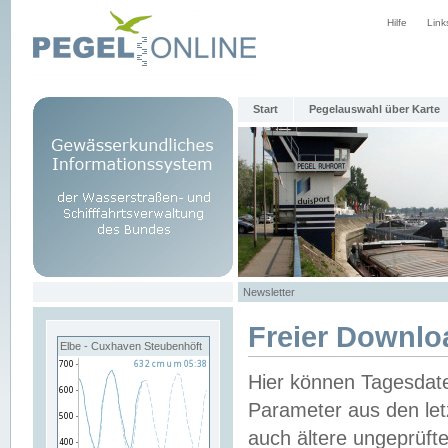
Hilfe
Link
Start
Pegelauswahl über Karte
Newsletter
Freier Downlo
Elbe - Cuxhaven Steubenhöft
Hier können Tagesdat
Parameter aus den let
auch ältere ungeprüf