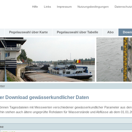
Hilfe
Links
Impressum
Nutzungsbedingungen
Datenschutz
Pegelauswahl über Karte
Pegelauswahl über Tabelle
Abo
Down
tter
ier Download gewässerkundlicher Daten
können Tagesdateien mit Messwerten verschiedener gewässerkundlicher Parameter aus den 
rhin stehen auch ältere ungeprüfte Rohdaten für Wasserstände und Abflüsse ab dem 01.01.
me