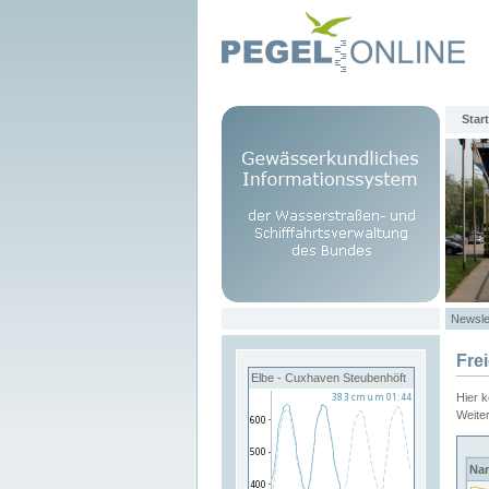
Start
Newsle
Fre
Elbe - Cuxhaven Steubenhöft
Hier 
Weite
Na