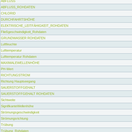
ABFLUSS
ABFLUSS_ROHDATEN
CHLORID
DURCHFAHRTSHÖHE
ELEKTRISCHE_LEITFÄHIGKEIT_ROHDATEN
Fließgeschwindigkeit_Rohdaten
GRUNDWASSER ROHDATEN
Luftfeuchte
Lufttemperatur
Lufttemperatur Rohdaten
MAXIMALEWELLENHÖHE
PH-Wert
RICHTUNGSTROM
Richtung Hauptseegang
SAUERSTOFFGEHALT
SAUERSTOFFGEHALT ROHDATEN
Sichtweite
SignifikanteWellenhöhe
Strömungsgeschwindigkeit
Strömungsrichtung
Trübung
Trübung_Rohdaten