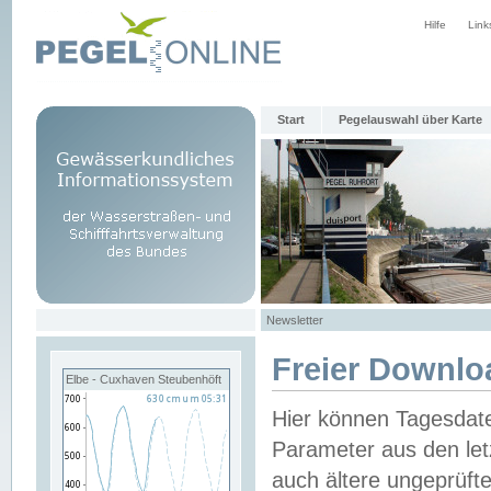
Hilfe
Link
Start
Pegelauswahl über Karte
Newsletter
Freier Downlo
Elbe - Cuxhaven Steubenhöft
Hier können Tagesdat
Parameter aus den let
auch ältere ungeprüf