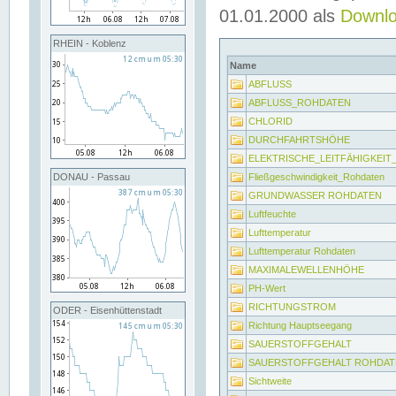
01.01.2000 als
Downl
RHEIN - Koblenz
Name
ABFLUSS
ABFLUSS_ROHDATEN
CHLORID
DURCHFAHRTSHÖHE
ELEKTRISCHE_LEITFÄHIGKEI
Fließgeschwindigkeit_Rohdaten
DONAU - Passau
GRUNDWASSER ROHDATEN
Luftfeuchte
Lufttemperatur
Lufttemperatur Rohdaten
MAXIMALEWELLENHÖHE
PH-Wert
RICHTUNGSTROM
ODER - Eisenhüttenstadt
Richtung Hauptseegang
SAUERSTOFFGEHALT
SAUERSTOFFGEHALT ROHDAT
Sichtweite