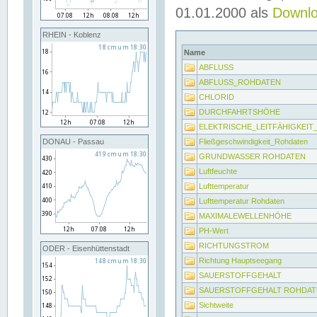
01.01.2000 als
Downl
RHEIN - Koblenz
Name
ABFLUSS
ABFLUSS_ROHDATEN
CHLORID
DURCHFAHRTSHÖHE
ELEKTRISCHE_LEITFÄHIGKEI
Fließgeschwindigkeit_Rohdaten
DONAU - Passau
GRUNDWASSER ROHDATEN
Luftfeuchte
Lufttemperatur
Lufttemperatur Rohdaten
MAXIMALEWELLENHÖHE
PH-Wert
RICHTUNGSTROM
ODER - Eisenhüttenstadt
Richtung Hauptseegang
SAUERSTOFFGEHALT
SAUERSTOFFGEHALT ROHDAT
Sichtweite