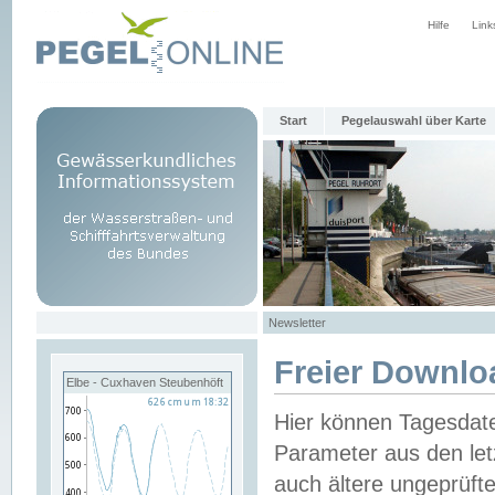
Hilfe
Link
Start
Pegelauswahl über Karte
Newsletter
Freier Downlo
Elbe - Cuxhaven Steubenhöft
Hier können Tagesdat
Parameter aus den let
auch ältere ungeprüf