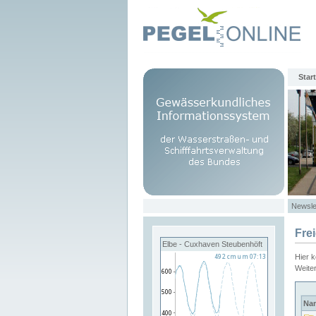
Start
Newsle
Fre
Elbe - Cuxhaven Steubenhöft
Hier 
Weite
Na