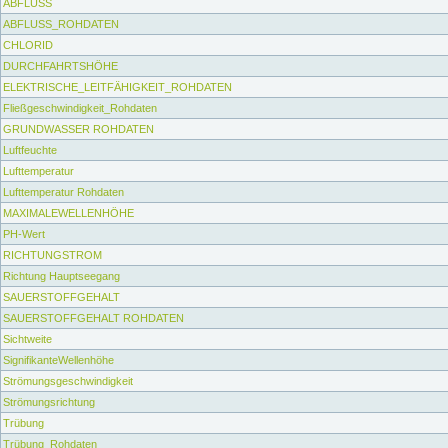
ABFLUSS
ABFLUSS_ROHDATEN
CHLORID
DURCHFAHRTSHÖHE
ELEKTRISCHE_LEITFÄHIGKEIT_ROHDATEN
Fließgeschwindigkeit_Rohdaten
GRUNDWASSER ROHDATEN
Luftfeuchte
Lufttemperatur
Lufttemperatur Rohdaten
MAXIMALEWELLENHÖHE
PH-Wert
RICHTUNGSTROM
Richtung Hauptseegang
SAUERSTOFFGEHALT
SAUERSTOFFGEHALT ROHDATEN
Sichtweite
SignifikanteWellenhöhe
Strömungsgeschwindigkeit
Strömungsrichtung
Trübung
Trübung_Rohdaten