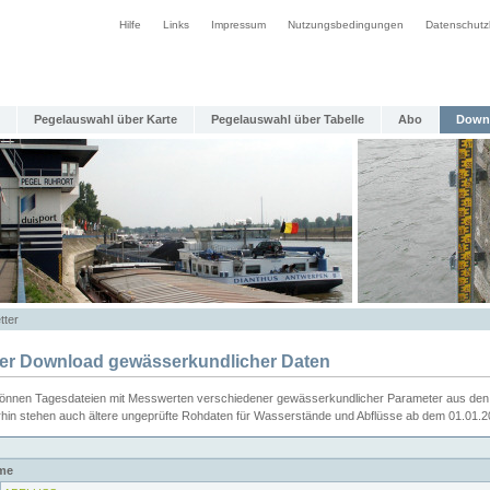
Hilfe
Links
Impressum
Nutzungsbedingungen
Datenschutz
Pegelauswahl über Karte
Pegelauswahl über Tabelle
Abo
Down
tter
ier Download gewässerkundlicher Daten
können Tagesdateien mit Messwerten verschiedener gewässerkundlicher Parameter aus den 
rhin stehen auch ältere ungeprüfte Rohdaten für Wasserstände und Abflüsse ab dem 01.01.
me