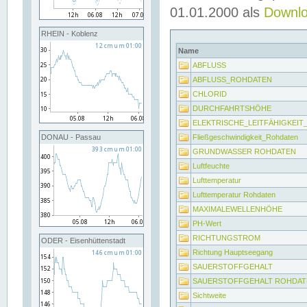
01.01.2000 als
Downl
RHEIN - Koblenz
Name
ABFLUSS
ABFLUSS_ROHDATEN
CHLORID
DURCHFAHRTSHÖHE
ELEKTRISCHE_LEITFÄHIGKEI
Fließgeschwindigkeit_Rohdaten
DONAU - Passau
GRUNDWASSER ROHDATEN
Luftfeuchte
Lufttemperatur
Lufttemperatur Rohdaten
MAXIMALEWELLENHÖHE
PH-Wert
RICHTUNGSTROM
ODER - Eisenhüttenstadt
Richtung Hauptseegang
SAUERSTOFFGEHALT
SAUERSTOFFGEHALT ROHDAT
Sichtweite