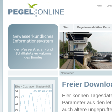
Hilfe
Link
Start
Pegelauswahl über Karte
Newsletter
Freier Downlo
Elbe - Cuxhaven Steubenhöft
Hier können Tagesdat
Parameter aus den let
auch ältere ungeprüf