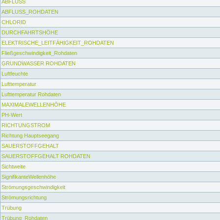
ABFLUSS
ABFLUSS_ROHDATEN
CHLORID
DURCHFAHRTSHÖHE
ELEKTRISCHE_LEITFÄHIGKEIT_ROHDATEN
Fließgeschwindigkeit_Rohdaten
GRUNDWASSER ROHDATEN
Luftfeuchte
Lufttemperatur
Lufttemperatur Rohdaten
MAXIMALEWELLENHÖHE
PH-Wert
RICHTUNGSTROM
Richtung Hauptseegang
SAUERSTOFFGEHALT
SAUERSTOFFGEHALT ROHDATEN
Sichtweite
SignifikanteWellenhöhe
Strömungsgeschwindigkeit
Strömungsrichtung
Trübung
Trübung_Rohdaten