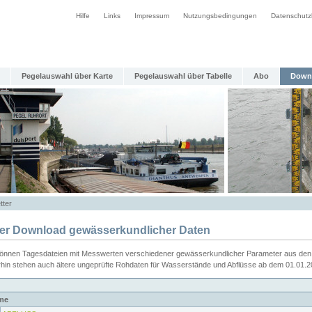
Hilfe
Links
Impressum
Nutzungsbedingungen
Datenschutz
Pegelauswahl über Karte
Pegelauswahl über Tabelle
Abo
Down
tter
ier Download gewässerkundlicher Daten
können Tagesdateien mit Messwerten verschiedener gewässerkundlicher Parameter aus den 
rhin stehen auch ältere ungeprüfte Rohdaten für Wasserstände und Abflüsse ab dem 01.01.
me