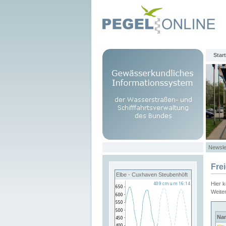
Start
Newsle
Fre
Elbe - Cuxhaven Steubenhöft
Hier 
Weite
Na