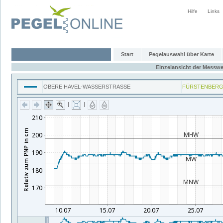
Hilfe
Links
Start
Pegelauswahl über Karte
Einzelansicht der Messwe
OBERE HAVEL-WASSERSTRASSE
FÜRSTENBERG
|
|