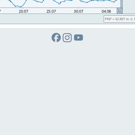
PNP
= 42,807
m. ü.