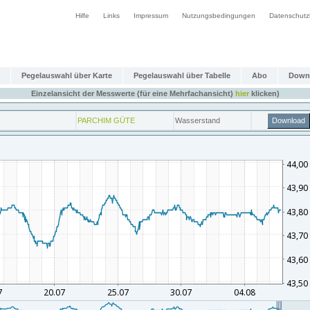
Hilfe
Links
Impressum
Nutzungsbedingungen
Datenschutz
Pegelauswahl über Karte
Pegelauswahl über Tabelle
Abo
Down
Einzelansicht der Messwerte (für eine Mehrfachansicht)
hier
klicken)
PARCHIM GÜTE
Wasserstand
Download