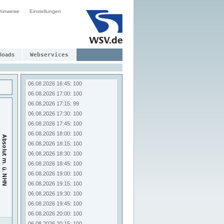
06.08.2026 14:45: 101
hinweise
Einstellungen
06.08.2026 15:00: 100
06.08.2026 15:15: 100
06.08.2026 15:30: 100
06.08.2026 15:45: 99
06.08.2026 16:00: 101
loads
Webservices
06.08.2026 16:15: 101
06.08.2026 16:30: 100
06.08.2026 16:45: 100
06.08.2026 17:00: 100
06.08.2026 17:15: 99
06.08.2026 17:30: 100
06.08.2026 17:45: 100
06.08.2026 18:00: 100
06.08.2026 18:15: 100
06.08.2026 18:30: 100
06.08.2026 18:45: 100
06.08.2026 19:00: 100
06.08.2026 19:15: 100
06.08.2026 19:30: 100
06.08.2026 19:45: 100
06.08.2026 20:00: 100
06.08.2026 20:15: 100