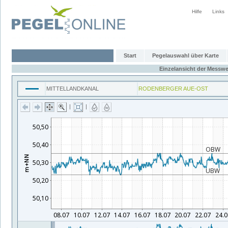
Hilfe
Links
Start
Pegelauswahl über Karte
Einzelansicht der Messwe
MITTELLANDKANAL
RODENBERGER AUE-OST
|
|