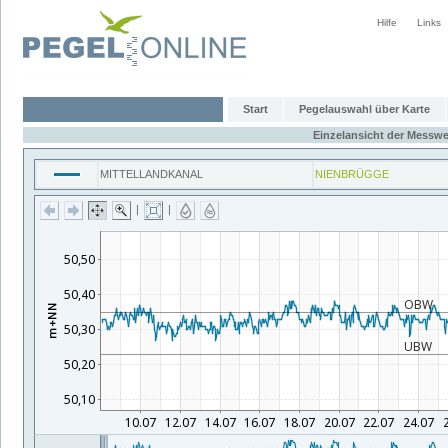
Hilfe
Links
Start
Pegelauswahl über Karte
Einzelansicht der Messwe
MITTELLANDKANAL
NIENBRÜGGE
|
|