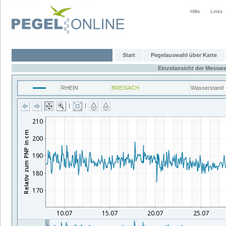
Hilfe
Links
Start
Pegelauswahl über Karte
Einzelansicht der Messwe
RHEIN
BREISACH
Wasserstand
|
|