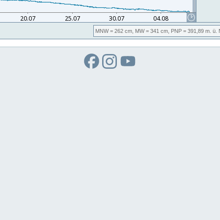
MNW
= 262 cm,
MW
= 341 cm,
PNP
= 391,89
m. ü.