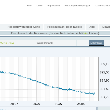
Hilfe
Links
Impressum
Nutzungsbedingungen
Datenschutz
Pegelauswahl über Karte
Pegelauswahl über Tabelle
Abo
Down
Einzelansicht der Messwerte (für eine Mehrfachansicht)
hier
klicken)
KONSTANZ
Wasserstand
Download