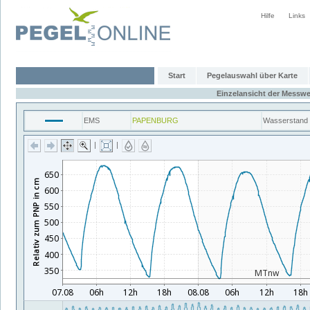
Hilfe
Links
Start
Pegelauswahl über Karte
Einzelansicht der Messwe
EMS
PAPENBURG
Wasserstand
|
|