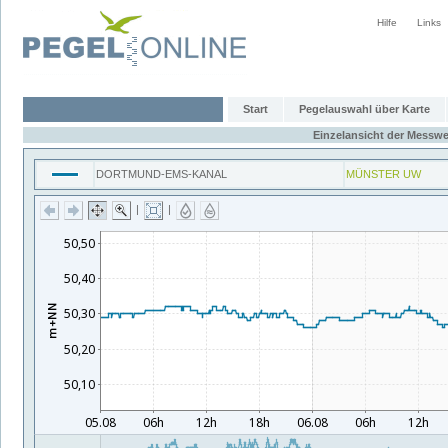
Hilfe
Links
Start
Pegelauswahl über Karte
Einzelansicht der Messwe
DORTMUND-EMS-KANAL
MÜNSTER UW
|
|