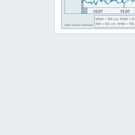
MNW
= 305 cm,
RNW
= 31
NW
= 301 cm,
HHW
= 780
Open Source Software