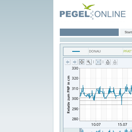
Start
DONAU
PFAT
|
|