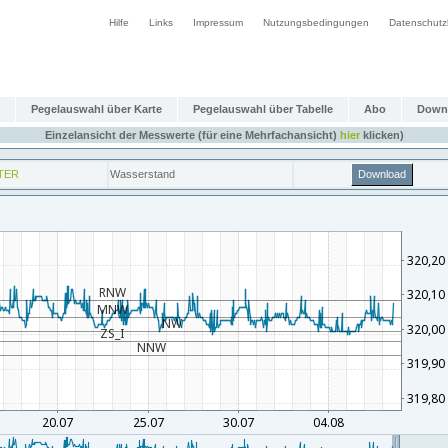
Hilfe
Links
Impressum
Nutzungsbedingungen
Datenschutz
Pegelauswahl über Karte
Pegelauswahl über Tabelle
Abo
Down
Einzelansicht der Messwerte (für eine Mehrfachansicht)
hier
klicken)
TER
Wasserstand
Download