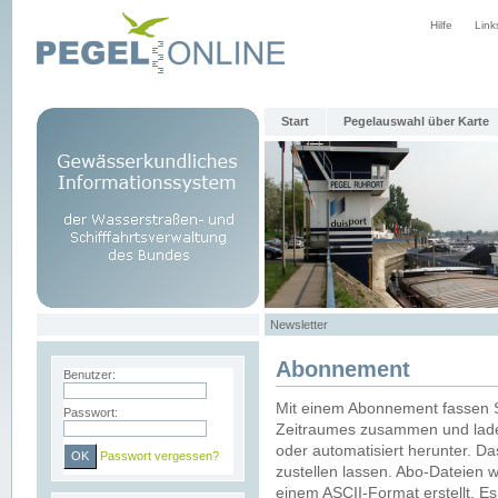
Hilfe
Link
Start
Pegelauswahl über Karte
Newsletter
Abonnement
Benutzer:
Mit einem Abonnement fassen S
Passwort:
Zeitraumes zusammen und laden
oder automatisiert herunter. Da
Passwort vergessen?
zustellen lassen. Abo-Dateien 
einem ASCII-Format erstellt. E