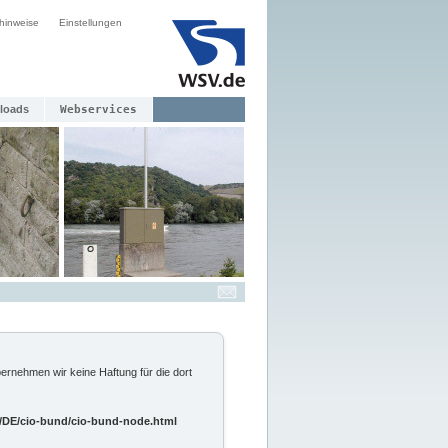
hinweise
Einstellungen
loads
Webservices
ernehmen wir keine Haftung für die dort
O/DE/cio-bund/cio-bund-node.html