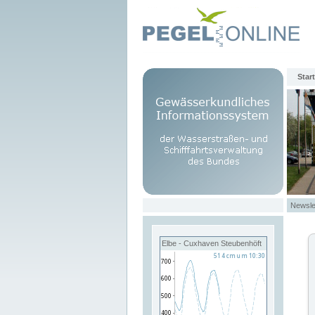
Start
Newsle
Elbe - Cuxhaven Steubenhöft