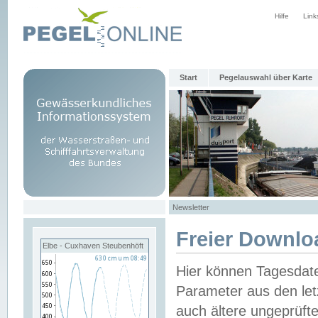
Hilfe
Link
Start
Pegelauswahl über Karte
Newsletter
Freier Downlo
Elbe - Cuxhaven Steubenhöft
Hier können Tagesdat
Parameter aus den let
auch ältere ungeprüf