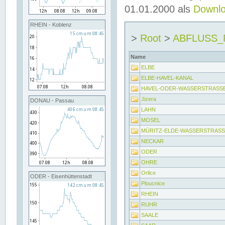
01.01.2000 als
Downl
RHEIN - Koblenz
>
Root
>
ABFLUSS
Name
ELBE
ELBE-HAVEL-KANAL
HAVEL-ODER-WASSERSTRASS
Jizera
DONAU - Passau
LAHN
MOSEL
MÜRITZ-ELDE-WASSERSTRAS
NECKAR
ODER
OHRE
Orlice
ODER - Eisenhüttenstadt
Ploucnice
RHEIN
RUHR
SAALE