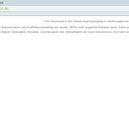
me
ELBE
* Die Zeitstempel in den Dateien liegen ganzjährig in mitteleuropäischer
e Wasserstraßen- und Schifffahrtsverwaltung des Bundes (WSV) stellt ungeprüfte Rohdaten bereit. Daher wir
chtigkeit, Genauigkeit, Aktualität, Zuverlässigkeit oder Vollständigkeit der Daten übernommen. Die Daten si