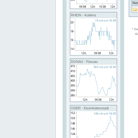
Na
RHEIN - Koblenz
* Di
Ri
DONAU - Passau
ODER - Eisenhüttenstadt