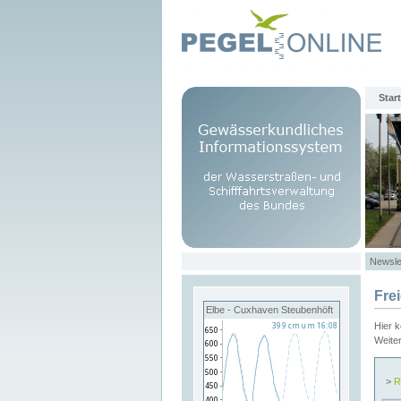
Start
Newsle
Fre
Elbe - Cuxhaven Steubenhöft
Hier 
Weite
>
R