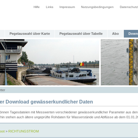
Hilfe
Links
Impressum
Nutzungsbedingungen
Datenschutz
Pegelauswahl über Karte
Pegelauswahl über Tabelle
Abo
Down
tter
ier Download gewässerkundlicher Daten
können Tagesdateien mit Messwerten verschiedener gewässerkundlicher Parameter aus den 
rhin stehen auch ältere ungeprüfte Rohdaten für Wasserstände und Abflüsse ab dem 01.01.
oot
>
RICHTUNGSTROM