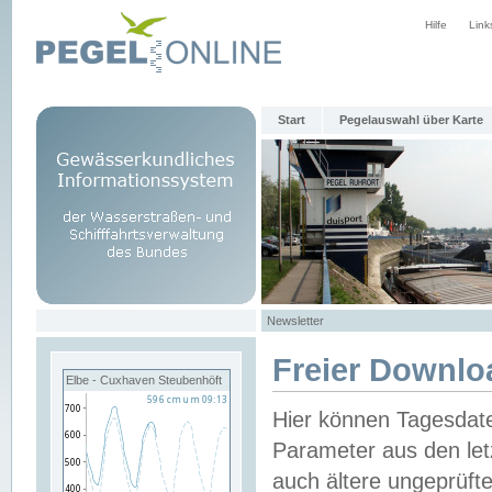
Hilfe
Link
Start
Pegelauswahl über Karte
Newsletter
Freier Downlo
Elbe - Cuxhaven Steubenhöft
Hier können Tagesdat
Parameter aus den let
auch ältere ungeprüf