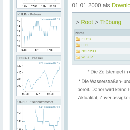
01.01.2000 als
Downl
RHEIN - Koblenz
>
Root
>
Trübung
Name
EIDER
ELBE
NORDSEE
WESER
DONAU - Passau
* Die Zeitstempel in 
* Die Wasserstraßen- un
bereit. Daher wird keine H
Aktualität, Zuverlässigke
ODER - Eisenhüttenstadt