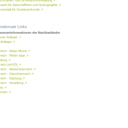
rstraßen- und Schifffahrtsverwaltung
↗
samt für Seeschifffahrt und Hydrographie
↗
sanstalt für Gewässerkunde
↗
rnationale Links
asserinformationen der Nachbarländer
see-Anlieger
↗
-Anlieger
↗
reich - Maas-Mosel
↗
reich - Rhein-Saar
↗
mburg
↗
reich (eHYD)
↗
reich - Niederösterreich
↗
reich - Oberösterreich
↗
reich - Salzburg
↗
eich - Vorarlberg
↗
eiz
↗
chien
↗