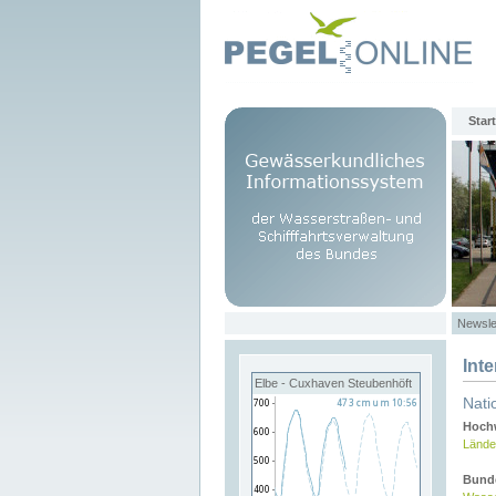
Start
Newsle
Int
Elbe - Cuxhaven Steubenhöft
Nati
Hochw
Lände
Bund