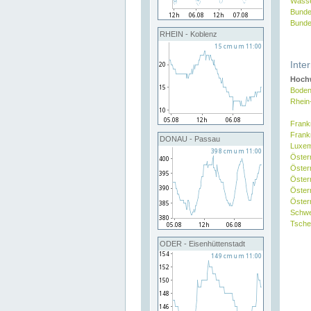
Wasse
Bunde
Bunde
RHEIN - Koblenz
Inte
Hochw
Boden
Rhein
Frank
Frank
DONAU - Passau
Luxe
Öster
Öster
Öster
Öster
Österr
Schw
Tsche
ODER - Eisenhüttenstadt