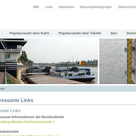
Hilfe
Links
Impressum
Nutzungsbedingungen
Datenschutz
Pegelauswahl über Karte
Pegelauswahl über Tabelle
Abo
Down
tter
eressante Links
onale Links
asser-Informationen der Bundesländer
rübergreifendes Hochwasserportal
↗
esbehörden